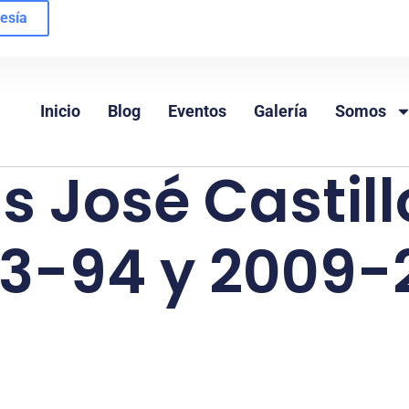
esía
Inicio
Blog
Eventos
Galería
Somos
is José Castil
3-94 y 2009-