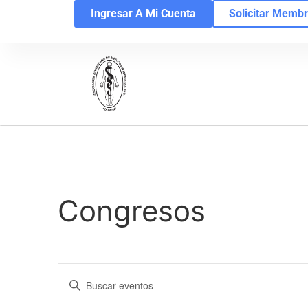
Ingresar A Mi Cuenta
Solicitar Membr
Congresos
Navegación
Introduce
la
de
palabra