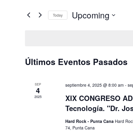
clave.
Busca
búsqueda
Eventos
Upcoming
para
Today
y
la
Seleccionar
palabra
fecha.
vistas
clave.
de
Eventos
Últimos Eventos Pasados
SEP
septiembre 4, 2025 @ 8:00 am
-
se
4
XIX CONGRESO ADOM
2025
Tecnología. "Dr. Jo
Hard Rock - Punta Cana
Hard Rock
74, Punta Cana