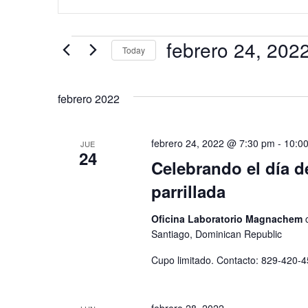
de
palabra
clave.
Busca
búsqueda
Eventos
febrero 24, 202
para
Today
y
la
Seleccionar
palabra
fecha.
vistas
clave.
febrero 2022
de
Eventos
febrero 24, 2022 @ 7:30 pm
-
10:0
JUE
24
Celebrando el día d
parrillada
Oficina Laboratorio Magnachem
Santiago, Dominican Republic
Cupo limitado. Contacto: 829-420-